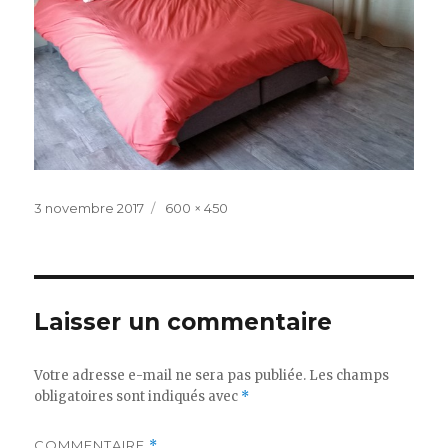
Publié
Taille
3 novembre 2017
600 × 450
le
réelle
Laisser un commentaire
Votre adresse e-mail ne sera pas publiée.
Les champs
obligatoires sont indiqués avec
*
COMMENTAIRE
*