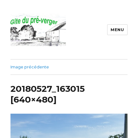
MENU
Gîte du préverger
Image précédente
20180527_163015
[640×480]