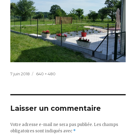
Publié
Taille
7 juin 2018
640 × 480
le
réelle
Laisser un commentaire
Votre adresse e-mail ne sera pas publiée.
Les champs
obligatoires sont indiqués avec
*