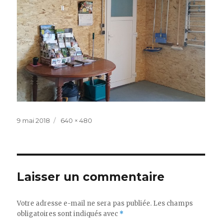
Publié
Taille
9 mai 2018
640 × 480
le
réelle
Laisser un commentaire
Votre adresse e-mail ne sera pas publiée.
Les champs
obligatoires sont indiqués avec
*