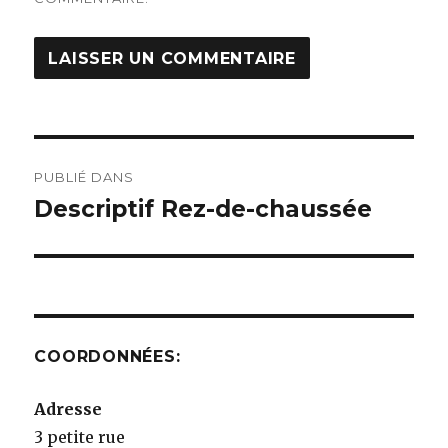
Navigation
PUBLIÉ DANS
de
Descriptif Rez-de-chaussée
l’article
COORDONNÉES:
Adresse
3 petite rue